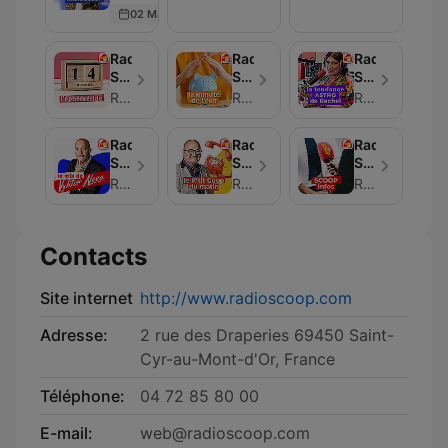
SCOOP
L'Incollable
L’autre
02 May 2026
-
Histoire
Radio
de…
SCOOP
Radio
Radio
Radio
SCOOP
SCOOP
SCOOP
-
-
-
Radio SCOOP
Radio SCOOP
Radio SCOOP
L'Éphéméride
La
La
Minute
Tendance
Radio
Radio
Radio
de
Astro
SCOOP
SCOOP
SCOOP
l'Éco
de
-
-
-
Radio SCOOP
Radio SCOOP
Radio SCOOP
Rachel
Le
Le
Scoop
Mix
P'tit
Infos
de
Coup
Saint-
Contacts
Vyktor
du
Étienne
Nova
Matin
Site internet
http://www.radioscoop.com
Adresse:
2 rue des Draperies 69450 Saint-
Cyr-au-Mont-d'Or, France
Téléphone:
04 72 85 80 00
E-mail:
web@radioscoop.com