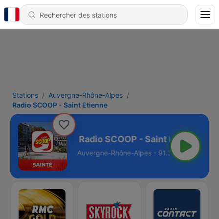
Stations
Auvergne-Rhône-Alpes
Radio SCOOP - Saint Etienne
int Etienne
-Alpes - 91.3 FM