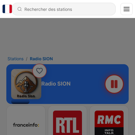
Stations
Radio SION
Radio SION