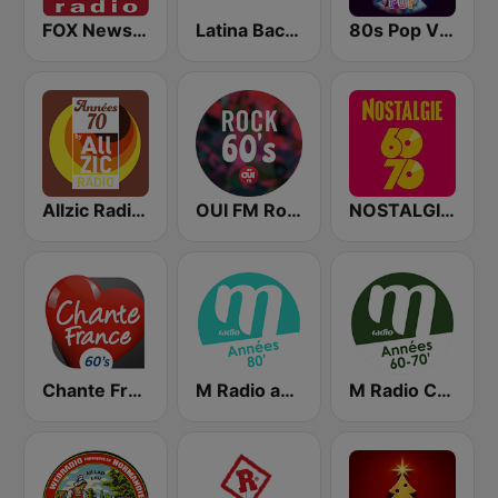
FOX News Radio
Latina Bachata
80s Pop Vibes
Allzic Radio Années 70
OUI FM Rock 60's
NOSTALGIE 60 70
Chante France 60's
M Radio années 80
M Radio Culte 60 - 70