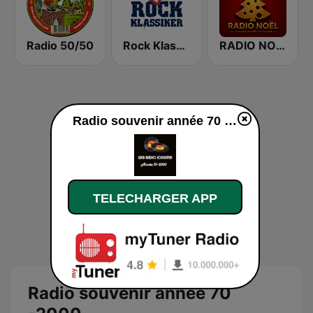
Radio 50/50
Rock Klassiker
RADIO NOEL
Radio souvenir année 70 -2000 en ligne
TELECHARGER APP
Radio souvenir année 70