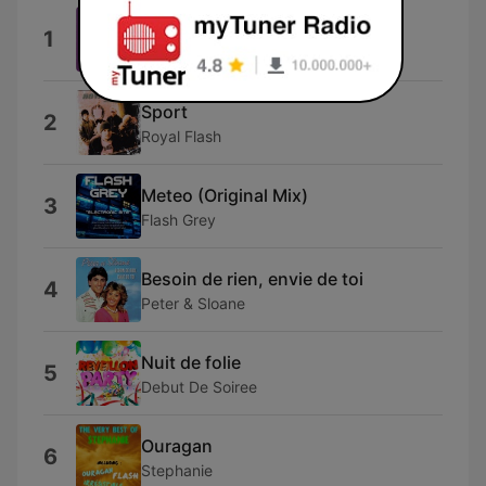
Flash Info
1
Fred Hamm
Sport
2
Royal Flash
Meteo (Original Mix)
3
Flash Grey
Besoin de rien, envie de toi
4
Peter & Sloane
Nuit de folie
5
Debut De Soiree
Ouragan
6
Stephanie