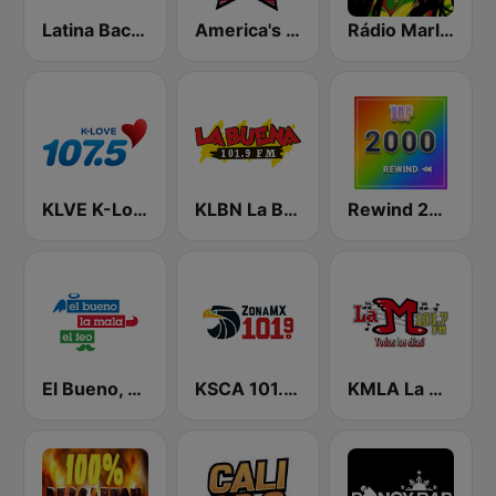
Latina Bachata
America's Country
Rádio Marley
KLVE K-Love 107.5 FM (US Only)
KLBN La Buena 101.9 FM
Rewind 2000's
El Bueno, La Mala y El Feo
KSCA 101.9 Los Angeles FM (US Only)
KMLA La M 103.7 FM