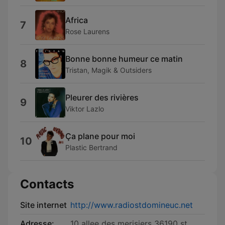
Africa
7
Rose Laurens
Bonne bonne humeur ce matin
8
Tristan, Magik & Outsiders
Pleurer des rivières
9
Viktor Lazlo
Ça plane pour moi
10
Plastic Bertrand
Contacts
Site internet
http://www.radiostdomineuc.net
Adresse:
10 allee des merisiers 36190 st