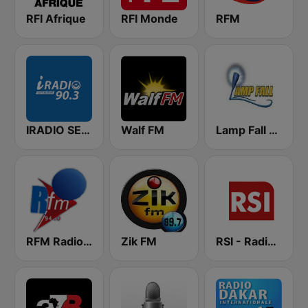
RFI Afrique
RFI Monde
RFM
IRADIO SENEGAL
Walf FM
Lamp Fall FM
RFM Radio Futurs Medias 94.0 FM
Zik FM
RSI - Radio Sénégal Internationale