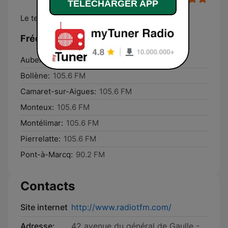
TELECHARGER APP
Le temple de la chanson populaire
Fréquences Radio TFM:
Aubenas:
101.1 FM
Bollène:
105.6 FM
Camaret-sur-Aigues:
105.6 FM
Monteux:
105.6 FM
Montélimar:
105.6 FM
Pierrelatte:
105.6 FM
Pont-à-Marcq:
90.2 FM
Contacts
Site internet
http://www.radiotfm.com/
Adresse:
42 avenue du général de Gaulle -