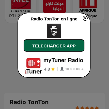
RTL 2
Montecarlo al doualiya (مونت كارلو الدولية)
RFI Afrique
Radio TonTon en ligne
TELECHARGER APP
Radio TonTon