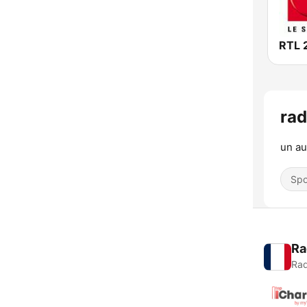
RTL 
rad
un au
Spo
Ra
Rad