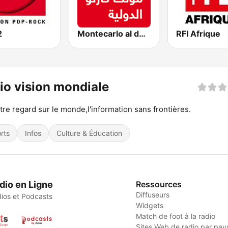
2
Montecarlo al doualiya (مونت كارلو الدولية)
RFI Afrique
io vision mondiale
tre regard sur le monde,l'information sans frontières.
rts
Infos
Culture & Éducation
dio en Ligne
Ressources
Diffuseurs
ios et Podcasts
Widgets
Match de foot à la radio
Sites Web de radio par pay