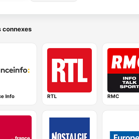
s connexes
e Info
RTL
RMC