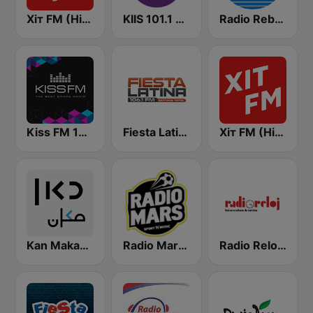
Хіт FM (Hit FM)
KIIS 101.1 Melbourne
Radio Rebelde FM
Kiss FM 106.5 (Кисc ФМ)
Fiesta Latina 106.1 FM
Хіт FM (Hit FM) - Top
Kan Makan (مكان)
Radio Mars (راديو مرس)
Radio Reloj 950 AM