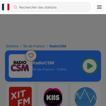
Stations
Île-de-France
RadioCSM
RadioCSM
Île-de-France - Online