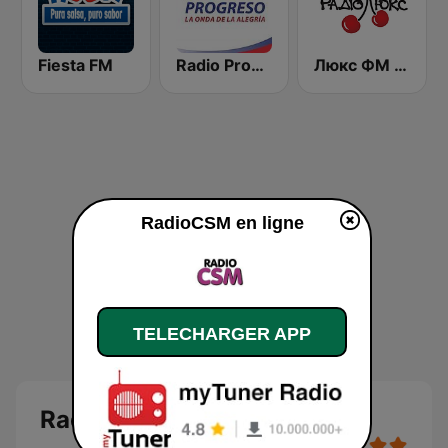
Fiesta FM
Radio Progreso 90.3 FM
Люкс ФМ Україна - Lux FM Ukraine
RadioCSM en ligne
TELECHARGER APP
RadioCSM