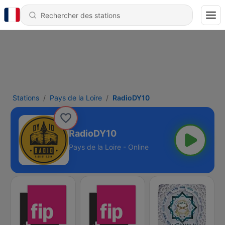
Stations
Pays de la Loire
RadioDY10
RadioDY10
Pays de la Loire - Online