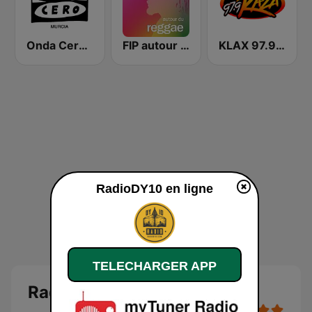
Onda Cero Murcia
FIP autour du reggae
KLAX 97.9 La Raza FM
RadioDY10 en ligne
TELECHARGER APP
RadioDY10