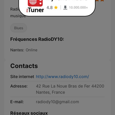
RadioDY10 défend une soif inétanchable de
musique
Blues
Fréquences RadioDY10:
Nantes:
Online
Contacts
Site internet
http://www.radiody10.com/
Adresse:
42 Rue La Noue Bras de Fer 44200
Nantes, France
E-mail:
radiody10@gmail.com
Réseaux sociaux