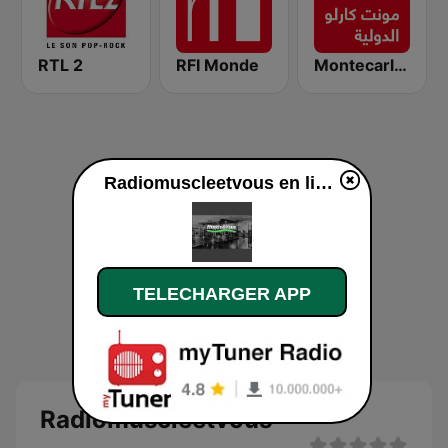
RTL 2
RFI Monde
Montecarlo al doualiya (مونت كارلو الدولية)
Radiomuscleetvous en ligne
TELECHARGER APP
Radiomuscleetvous