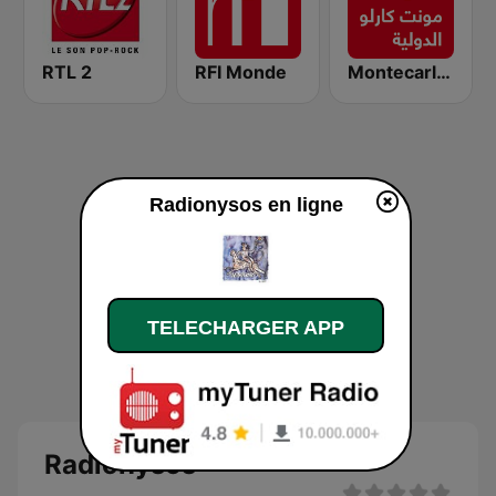
RTL 2
RFI Monde
Montecarlo al doualiya (مونت كارلو الدولية)
Radionysos en ligne
TELECHARGER APP
Radionysos