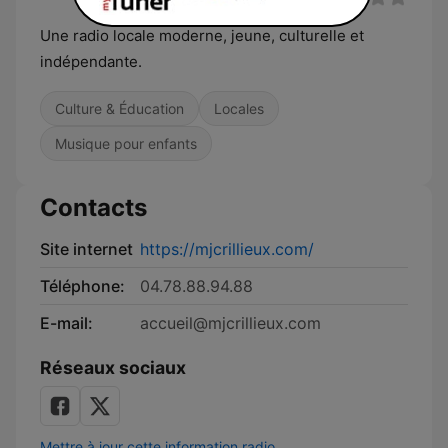
Une radio locale moderne, jeune, culturelle et
indépendante.
Culture & Éducation
Locales
Musique pour enfants
Contacts
Site internet
https://mjcrillieux.com/
Téléphone:
04.78.88.94.88
E-mail:
accueil@mjcrillieux.com
Réseaux sociaux
Mettre à jour cette information radio