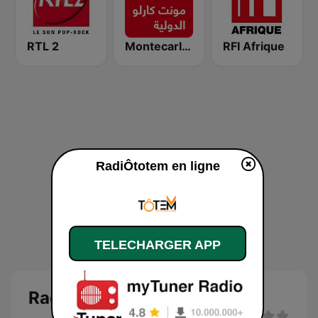
RTL 2
Montecarlo al doualiya (مونت كارلو الدولية)
RFI Afrique
RadiÔtotem en ligne
TELECHARGER APP
RadiÔtotem