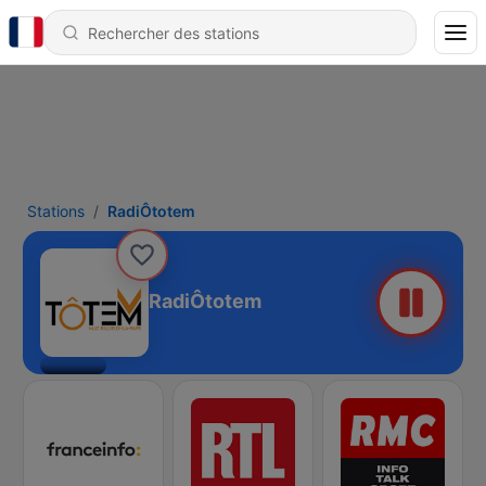
Stations
RadiÔtotem
RadiÔtotem