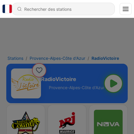
Stations
Provence-Alpes-Côte d'Azur
RadioVictoire
RadioVictoire
te d'Azur - Online