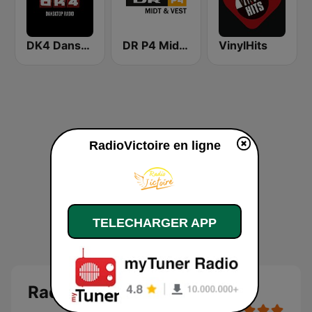
DK4 Dansktop
DR P4 Midt & Vest
VinylHits
RadioVictoire en ligne
TELECHARGER APP
RadioVictoire