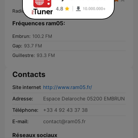
Radio libre associative
Fréquences ram05:
Embrun:
100.2 FM
Gap:
93.7 FM
Guillestre:
93.3 FM
Contacts
Site internet
http://www.ram05.fr/
Adresse:
Espace Delaroche 05200 EMBRUN
Téléphone:
+33 4 92 43 37 38
E-mail:
contact@ram05.fr
Réseaux sociaux