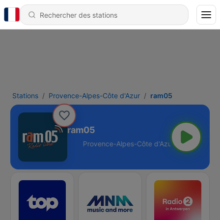
Stations
Provence-Alpes-Côte d'Azur
ram05
ram05
e d'Azur - 93.7 FM