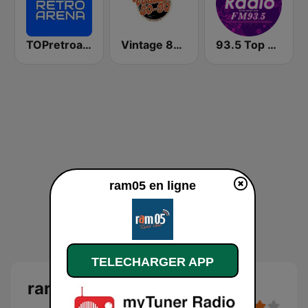
TOPretroarena
Vintage 80 90
93.5 Top Radio FM
ram05 en ligne
TELECHARGER APP
ram05