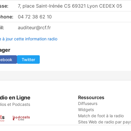
sse:
7, place Saint-Irénée CS 69321 Lyon CEDEX 05
phone:
04 72 38 62 10
l:
auditeur@rcf.fr
 à jour cette information radio
ager
cebook
Twitter
dio en Ligne
Ressources
Diffuseurs
ios et Podcasts
Widgets
Match de foot à la radio
Sites Web de radio par pay