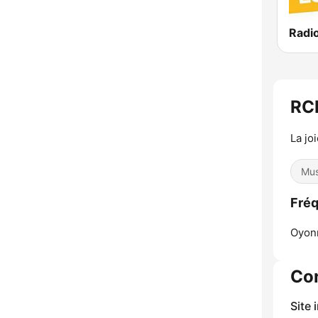
RCF
La jo
Mus
Fréq
Oyon
Co
Site 