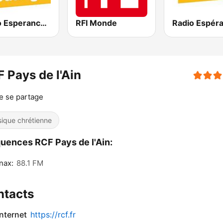
Radio Esperance Louange
RFI Monde
 Pays de l'Ain
ie se partage
ique chrétienne
uences RCF Pays de l'Ain:
nax:
88.1 FM
ntacts
internet
https://rcf.fr