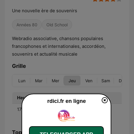
Une nouvelle ère de souvenirs
Années 80
Old School
Webradio associative, chansons populaires
francophones et internationales, accordéon,
souvenirs et actualité musicale
Grille
Lun
Mar
Mer
Jeu
Ven
Sam
Dim
Heure
Programme
rdici.fr en ligne
17:00 - 18:00
LES AFFREUX JOJOS -
Talk Show Humour
Top titres