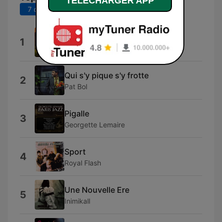
TELECHARGER APP
7 derniers jours
30 derniers jours
Meteo
1
Zirrus
Qui s'y pique s'y frotte
2
Pat Bol
Pigalle
3
Georgette Lemaire
Sport
4
Royal Flash
Une Nouvelle Ere
5
Inimikall