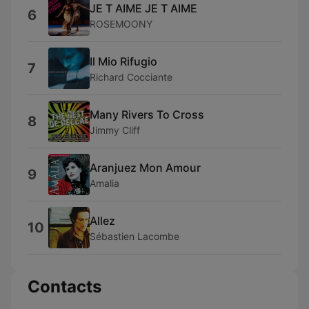
JE T AIME JE T AIME
6
ROSEMOONY
Il Mio Rifugio
7
Richard Cocciante
Many Rivers To Cross
8
Jimmy Cliff
Aranjuez Mon Amour
9
Amalia
Allez
10
Sébastien Lacombe
Contacts