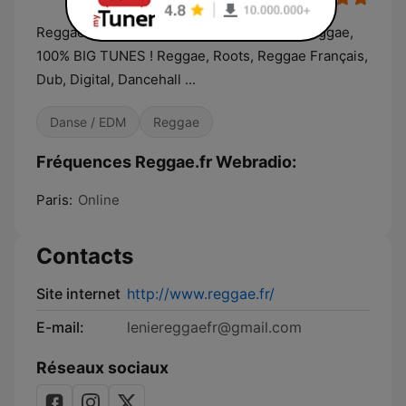
Reggae.fr Webradio La radio de la culture reggae,
100% BIG TUNES ! Reggae, Roots, Reggae Français,
Dub, Digital, Dancehall ...
Danse / EDM
Reggae
Fréquences Reggae.fr Webradio:
Paris:
Online
Contacts
Site internet
http://www.reggae.fr/
E-mail:
leniereggaefr@gmail.com
Réseaux sociaux