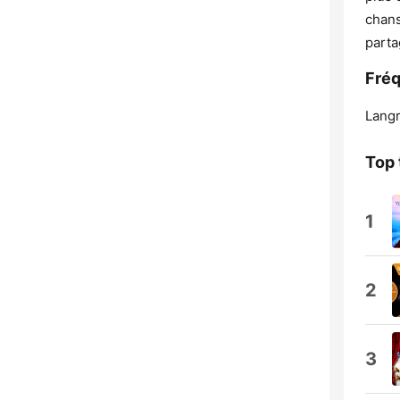
chans
parta
Fré
Langr
Top 
1
2
3