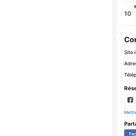
10
Co
Site 
Adre
Télé
Rése
Mettre
Part
Fa