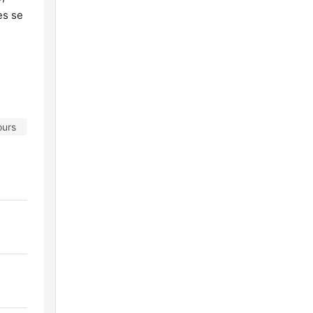
es se
ours