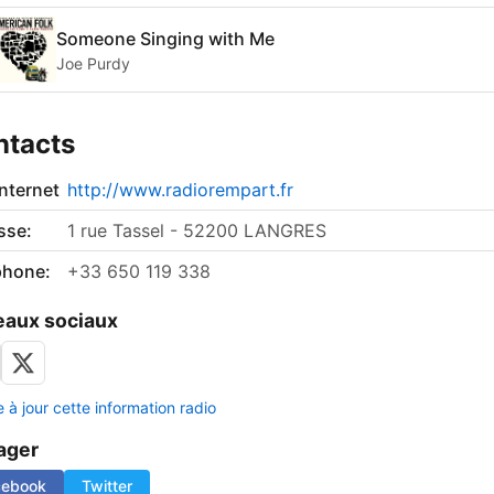
Someone Singing with Me
Joe Purdy
ntacts
internet
http://www.radiorempart.fr
sse:
1 rue Tassel - 52200 LANGRES
phone:
+33 650 119 338
aux sociaux
 à jour cette information radio
ager
cebook
Twitter