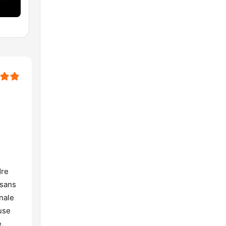
dre
 sans
inale
use
,