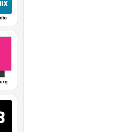
dio
ourg