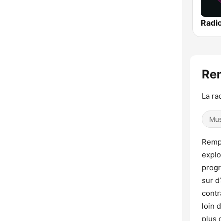
Re
La ra
Mus
Rempa
explo
progr
sur d
contr
loin 
plus 