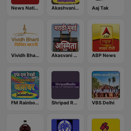
News Nation Hindi
Akashvani Delhi Indraprastha
Aaj Tak
Vividh Bharti (विविध भारती)
Akasvani Marathi Mumbai Ashmita
ABP News
FM Rainboww Jalandhar
Shripad Radio
VBS Delhi