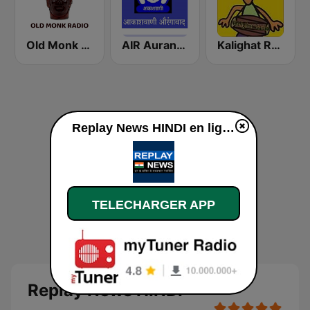
Old Monk Radio
AIR Aurangabad
Kalighat Radio
Replay News HINDI en ligne
TELECHARGER APP
Replay News HINDI