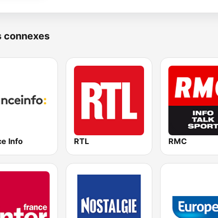
s connexes
e Info
RTL
RMC