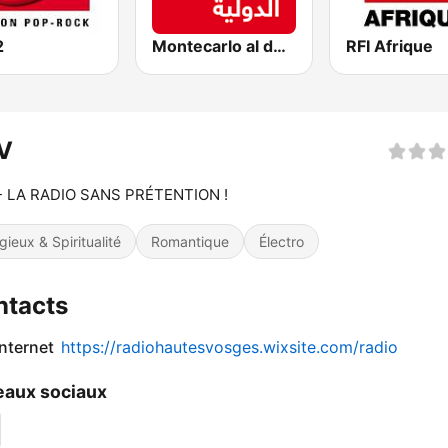
2
Montecarlo al doualiya (مونت كارلو الدولية)
RFI Afrique
V
- LA RADIO SANS PRÉTENTION !
igieux & Spiritualité
Romantique
Électro
ntacts
internet
https://radiohautesvosges.wixsite.com/radio
aux sociaux