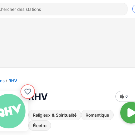
ons
RHV
RHV
0
Religieux & Spiritualité
Romantique
Électro