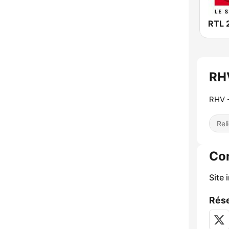
RTL 
RH
RHV 
Rel
Co
Site 
Rése