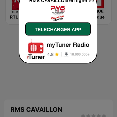
RMS CAVAILLON en ligne
RTL 2
Montecarlo al doualiya (مونت كارلو الدولية)
RFI Afrique
TELECHARGER APP
RMS CAVAILLON