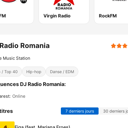
 FM
Virgin Radio
RockFM
 Radio Romania
 Music Station
 / Top 40
Hip-hop
Danse / EDM
uences DJ Radio Romania:
rest:
Online
titres
7 derniers jours
30 derniers j
Figa (feat. Mariana Froes)