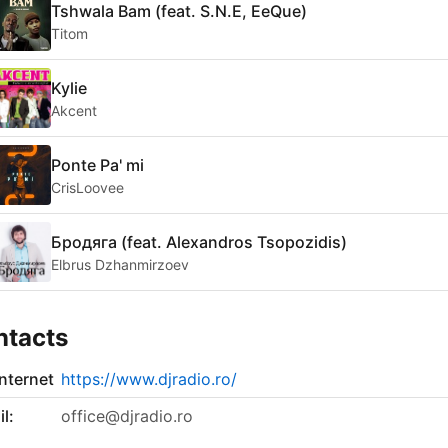
Tshwala Bam (feat. S.N.E, EeQue)
Titom
Kylie
Akcent
Ponte Pa' mi
CrisLoovee
Бродяга (feat. Alexandros Tsopozidis)
Elbrus Dzhanmirzoev
ntacts
internet
https://www.djradio.ro/
l:
office@djradio.ro