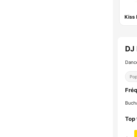
Kiss
DJ
Dance
Pop
Fréq
Bucha
Top 