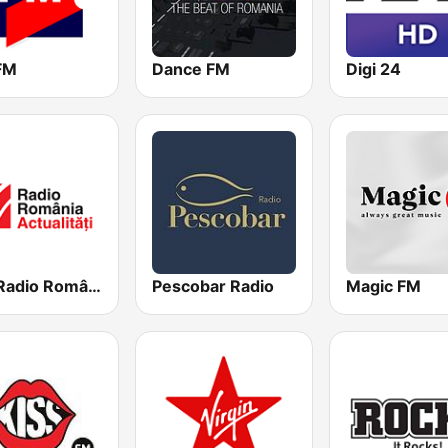
 FM
Dance FM
Digi 24
SRR Radio România Actualităţi
Pescobar Radio
Magic FM