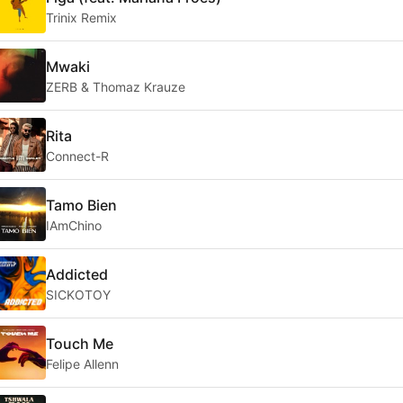
Trinix Remix
Mwaki
ZERB & Thomaz Krauze
Rita
Connect-R
Tamo Bien
IAmChino
Addicted
SICKOTOY
Touch Me
Felipe Allenn