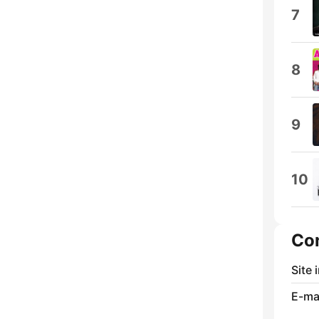
7
8
9
10
Co
Site 
E-mai