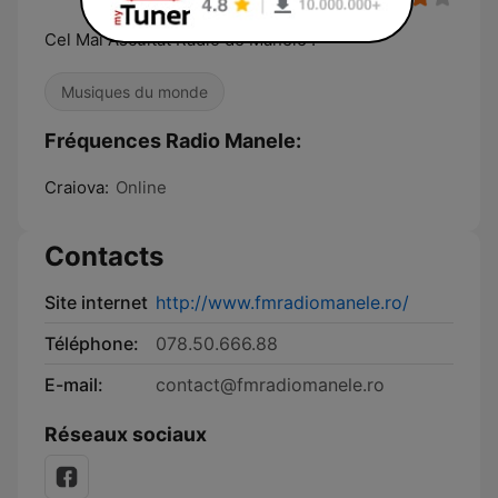
Cel Mai Ascultat Radio de Manele !
Musiques du monde
Fréquences Radio Manele:
Craiova:
Online
Contacts
Site internet
http://www.fmradiomanele.ro/
Téléphone:
078.50.666.88
E-mail:
contact@fmradiomanele.ro
Réseaux sociaux