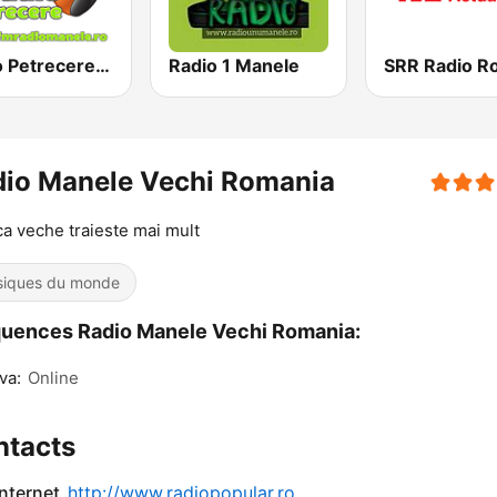
Radio Petrecere Romania
Radio 1 Manele
dio Manele Vechi Romania
a veche traieste mai mult
iques du monde
uences Radio Manele Vechi Romania:
va:
Online
ntacts
internet
http://www.radiopopular.ro