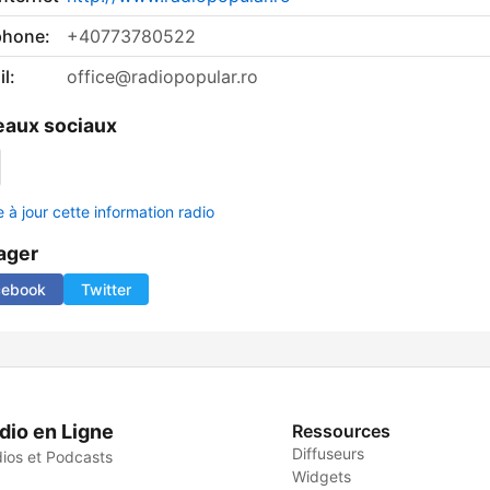
phone:
+40773780522
l:
office@radiopopular.ro
aux sociaux
 à jour cette information radio
ager
cebook
Twitter
dio en Ligne
Ressources
Diffuseurs
ios et Podcasts
Widgets