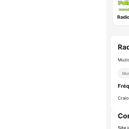
Ra
Muzic
Mus
Fréq
Craio
Co
Site 