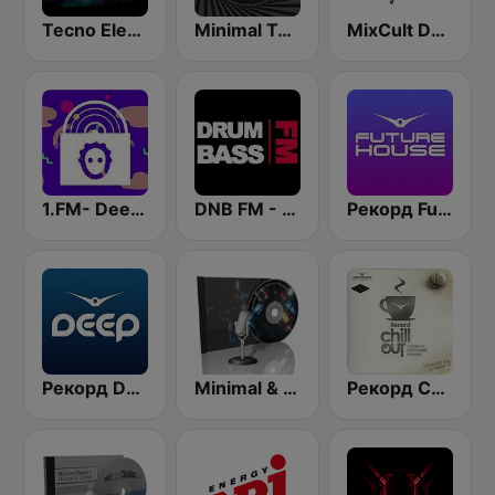
Tecno Electro
Minimal Techno Radio
MixCult Deep Techno Radio
1.FM- Deep Techno & Tech House
DNB FM - Drum and Bass FM
Рекорд Future House (Record Future House)
Рекорд Deep (Record Deep)
Minimal & Deep-tech on MixLive.ie
Рекорд Chillout (Record Chillout)