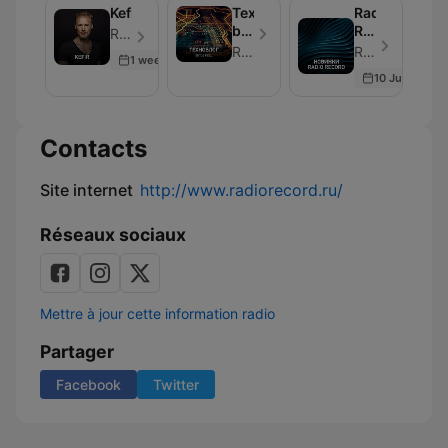
Kefir
Техноблог
Radio
by
Record
Radio Record - Épisode 250
DJ
New
Radio Record
Radio Record - Épisode 250
1 week ago
Feel
10 Jul 2026
Contacts
Site internet
http://www.radiorecord.ru/
Réseaux sociaux
Mettre à jour cette information radio
Partager
Facebook
Twitter