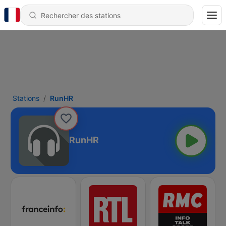
Stations
RunHR
RunHR