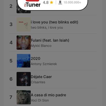
Boom Boom
2
Joe Francis
i love you (two blinks edit)
3
two blinks, i love you
Fulani (feat. Ian Isiah)
4
Mykki Blanco
2020
5
Antony Szmierek
Déjate Caer
6
Crisantes
A casa di mio padre
7
Voci Di Sion