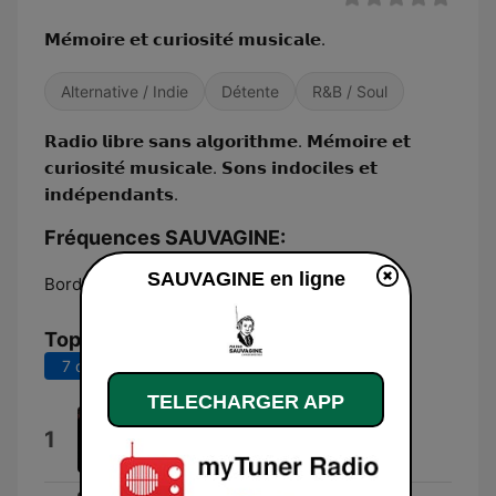
𝗠𝗲́𝗺𝗼𝗶𝗿𝗲 𝗲𝘁 𝗰𝘂𝗿𝗶𝗼𝘀𝗶𝘁𝗲́ 𝗺𝘂𝘀𝗶𝗰𝗮𝗹𝗲.
Alternative / Indie
Détente
R&B / Soul
𝗥𝗮𝗱𝗶𝗼 𝗹𝗶𝗯𝗿𝗲 𝘀𝗮𝗻𝘀 𝗮𝗹𝗴𝗼𝗿𝗶𝘁𝗵𝗺𝗲. 𝗠𝗲́𝗺𝗼𝗶𝗿𝗲 𝗲𝘁
𝗰𝘂𝗿𝗶𝗼𝘀𝗶𝘁𝗲́ 𝗺𝘂𝘀𝗶𝗰𝗮𝗹𝗲. 𝗦𝗼𝗻𝘀 𝗶𝗻𝗱𝗼𝗰𝗶𝗹𝗲𝘀 𝗲𝘁
𝗶𝗻𝗱𝗲́𝗽𝗲𝗻𝗱𝗮𝗻𝘁𝘀.
Fréquences SAUVAGINE:
SAUVAGINE en ligne
Bordeaux:
Online
Top titres
7 derniers jours
30 derniers jours
TELECHARGER APP
How Lonely Is Lonely
1
Shirley Ellis