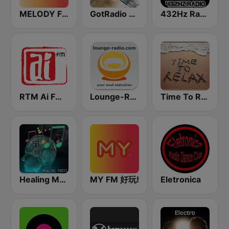
MELODY FM
GotRadio - New Age Nuance
432Hz Radio
RTM Ai FM 89.3
Lounge-Radio.com
Time To Relax
Healing Music
MY FM 好玩!
Eletronica