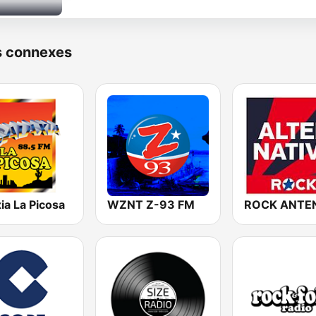
s connexes
ia La Picosa
WZNT Z-93 FM