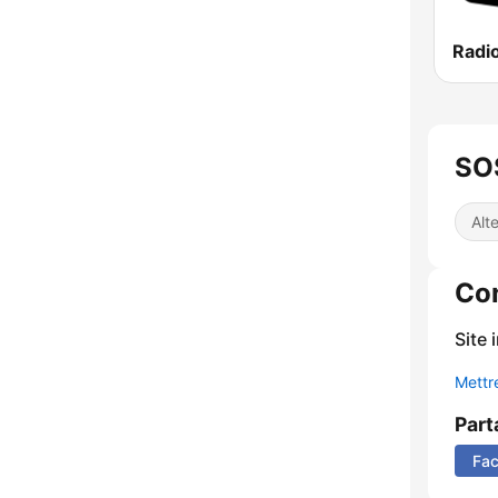
Radi
SOS
Alt
Co
Site 
Mettre
Part
Fa