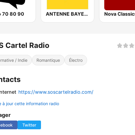
o 70 80 90
ANTENNE BAYERN
Nova Classic
 Cartel Radio
ernative / Indie
Romantique
Électro
ntacts
internet
https://www.soscartelradio.com/
 à jour cette information radio
ager
cebook
Twitter