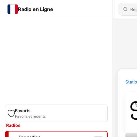
Radio en Ligne
Stati
Favoris
Favoris et récents
Radios