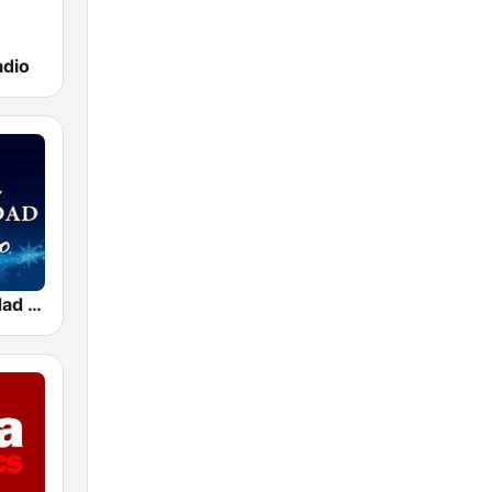
adio
Viva La Navidad Radio