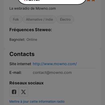
La webradio de Mowno.com
Folk
Alternative / Indie
Électro
Fréquences Steweo:
Bagnolet:
Online
Contacts
Site internet
http://www.mowno.com/
E-mail:
contact@mowno.com
Réseaux sociaux
Mettre à jour cette information radio