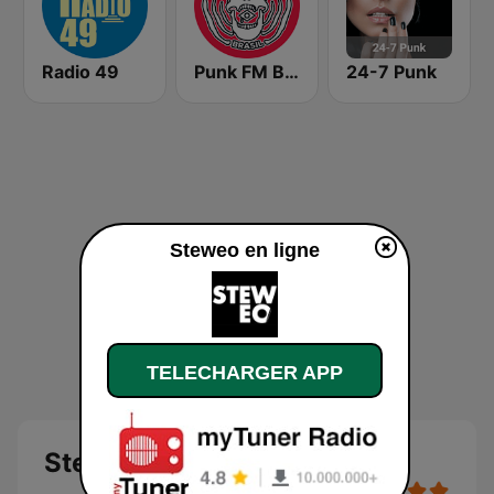
Radio 49
Punk FM Brasil
24-7 Punk
Steweo en ligne
TELECHARGER APP
Steweo