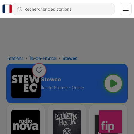
Stations
Île-de-France
Steweo
Steweo
Île-de-France - Online