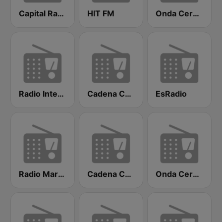
Capital Radio
HIT FM
Onda Cero Madrid
Radio Intereconomía
Cadena COPE
EsRadio
Radio Marca Nacional
Cadena COPE Madrid
Onda Cero Valencia