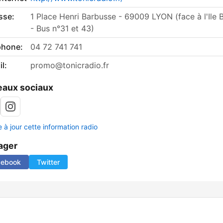
sse:
1 Place Henri Barbusse - 69009 LYON (face à l'Ile 
- Bus n°31 et 43)
phone:
04 72 741 741
l:
promo@tonicradio.fr
aux sociaux
 à jour cette information radio
ager
cebook
Twitter