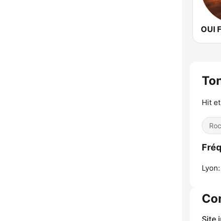
OUI 
To
Hit e
Ro
Fréq
Lyon:
Co
Site 