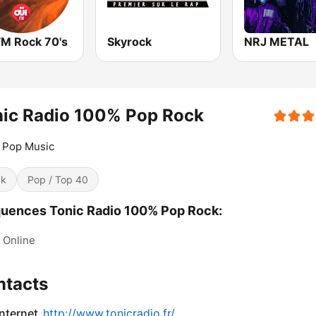
FM Rock 70's
Skyrock
NRJ METAL
nic Radio 100% Pop Rock
t Pop Music
ck
Pop / Top 40
uences Tonic Radio 100% Pop Rock:
Online
ntacts
internet
http://www.tonicradio.fr/