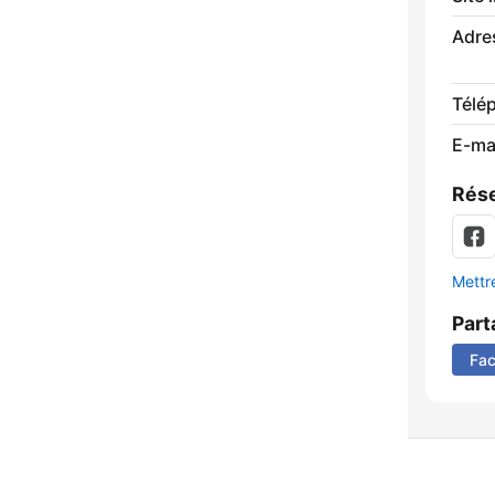
Adre
Télé
E-mai
Rése
Mettre
Part
Fa