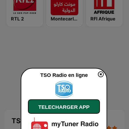
RTL 2
Montecarlo al doualiya (مونت كارلو الدولية)
RFI Afrique
TSO Radio en ligne
TELECHARGER APP
TSO Radio