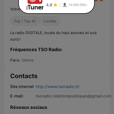
Votre radio de Thiérache Sambre et Oise !
Pop / Top 40
Locales
La radio DIGITALE, locale du haut axonais et sud
nord !
Fréquences TSO Radio:
Paris:
Online
Contacts
Site internet
http://www.tsoradio.fr/
E-mail:
tsoradio.relationspubliques@gmail.com
Réseaux sociaux