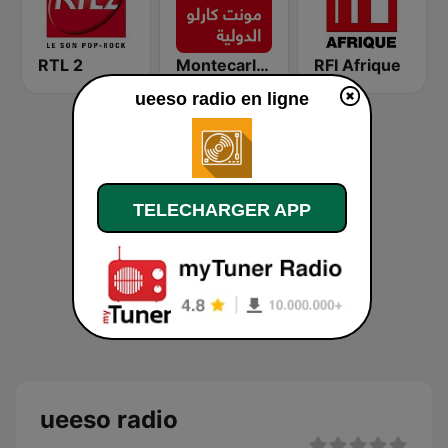
RTL 2
Montecarlo al doualiya (مونت كارلو الدولية)
RFI Afrique
ueeso radio en ligne
TELECHARGER APP
ueeso radio