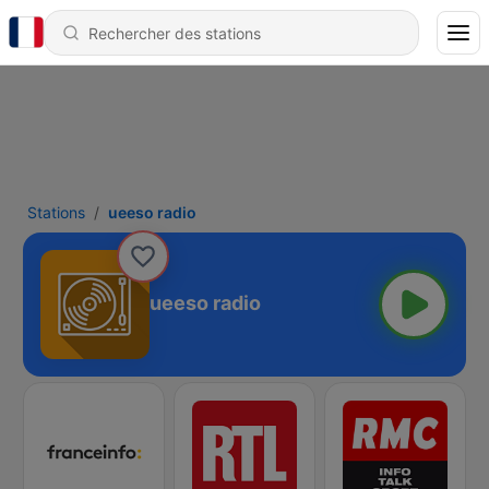
Stations
ueeso radio
ueeso radio