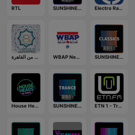
RTL
SUNSHINE LIVE - Melodic Beats
Electro Radio
إذاعة القرآن الكريم من القاهرة
WBAP News / Talk 820 AM and 96.7 FM
SUNSHINE LIVE - Classics
House Heads UK
SUNSHINE LIVE - Trance
ETN 1 - Trance