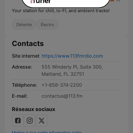
Your station for chill, lo-FI, and ambient tracks!
Détente
Électro
Contacts
Site internet
https://www.113fmrdio.com
Adresse:
555 Winderly Pl, Suite 300,
Maitland, FL 32751
Téléphone:
+1-858-374-2200
E-mail:
contactus@113.fm
Réseaux sociaux
Mettre à jour cette information radio