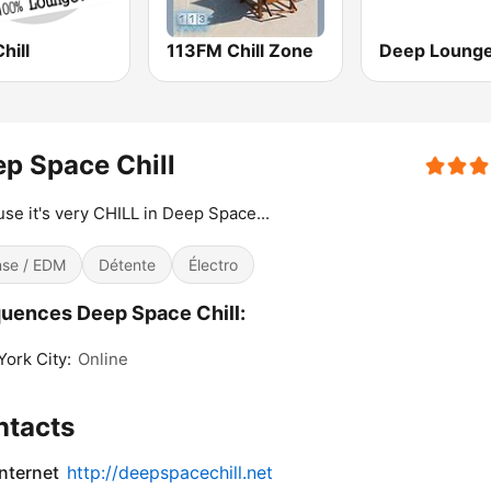
hill
113FM Chill Zone
Deep Loung
p Space Chill
se it's very CHILL in Deep Space...
se / EDM
Détente
Électro
uences Deep Space Chill:
ork City:
Online
ntacts
internet
http://deepspacechill.net