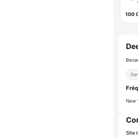
100 C
Dee
Becau
Dan
Fréq
New Y
Co
Site 