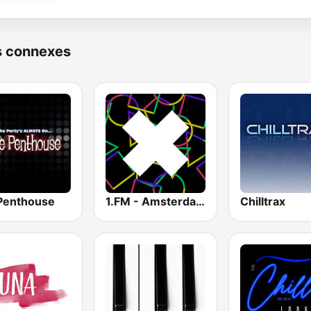
s connexes
Penthouse
1.FM - Amsterdam Trance
Chilltrax