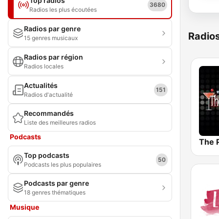
Top radios
3680
Radios les plus écoutées
Radios par genre
Radio
15 genres musicaux
Radios par région
Radios locales
Actualités
151
Radios d'actualité
Recommandés
Liste des meilleures radios
Podcasts
The 
Top podcasts
50
Podcasts les plus populaires
Podcasts par genre
18 genres thématiques
Musique