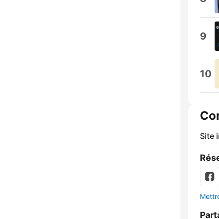
9
10
Co
Site 
Rése
Mettre
Part