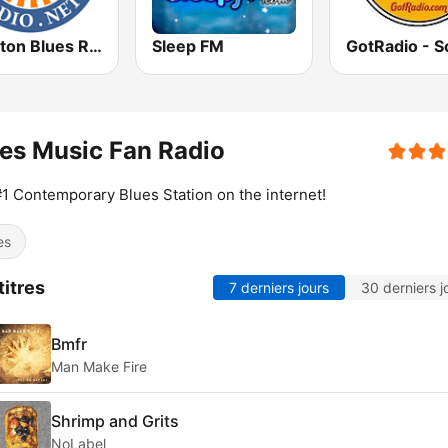
Houston Blues Radio
Sleep FM
es Music Fan Radio
1 Contemporary Blues Station on the internet!
es
titres
7 derniers jours
30 derniers j
Bmfr
Man Make Fire
Shrimp and Grits
NoLabel