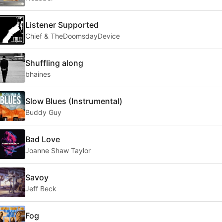
Listener Supported
Chief & TheDoomsdayDevice
Shuffling along
bhaines
Slow Blues (Instrumental)
Buddy Guy
Bad Love
Joanne Shaw Taylor
Savoy
Jeff Beck
Fog