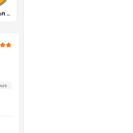
GotRadio - Soft Rock Cafe
ours