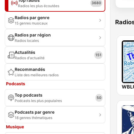
Top radios
3680
Radios les plus écoutées
Radios par genre
Radio
15 genres musicaux
Radios par région
Radios locales
Actualités
151
Radios d'actualité
Recommandés
Liste des meilleures radios
Podcasts
Top podcasts
50
Podcasts les plus populaires
Podcasts par genre
18 genres thématiques
Musique