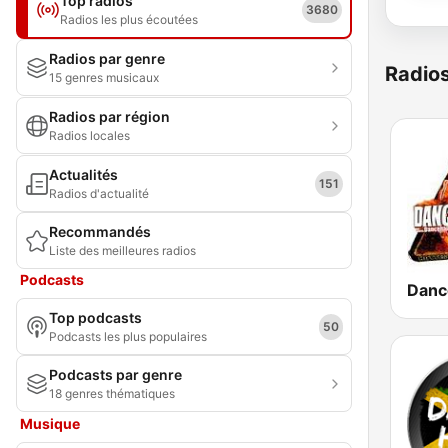
Top radios
3680
Radios les plus écoutées
Radios par genre
Radio
15 genres musicaux
Radios par région
Radios locales
Actualités
151
Radios d'actualité
Recommandés
Liste des meilleures radios
Podcasts
Dance
Top podcasts
50
Podcasts les plus populaires
Podcasts par genre
18 genres thématiques
Musique