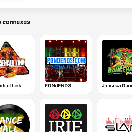
s connexes
hall Link
PONdENDS