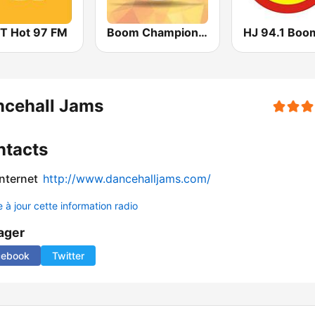
 Hot 97 FM
Boom Champions 94.1 FM
HJ 94.1 Boo
ncehall Jams
ntacts
internet
http://www.dancehalljams.com/
 à jour cette information radio
ager
cebook
Twitter