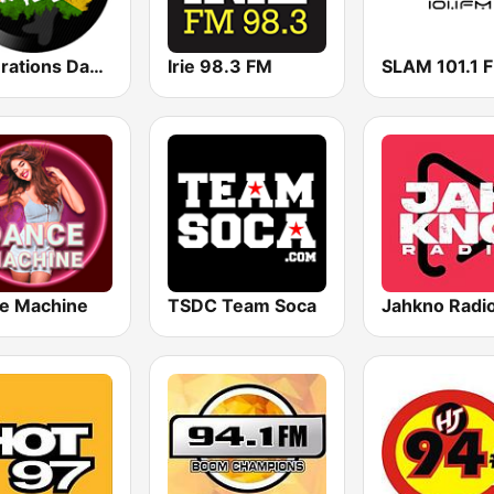
Générations DanceHall
Irie 98.3 FM
SLAM 101.1 
e Machine
TSDC Team Soca
Jahkno Radi