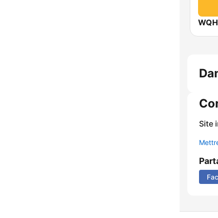
WQHT
Da
Co
Site 
Mettre
Part
Fa