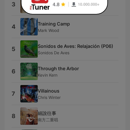
Interlude - In Anxious Shadows
3
Kai Engel
Training Camp
4
Mark Wood
Sonidos de Aves: Relajación (P06)
5
Sonidos De Aves
Through the Arbor
6
Kevin Kern
Villainous
7
Chris Winter
細說往事
8
南方二重唱