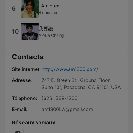
I Am Free
9
Richie Jen
我要錢
10
A-Yue Chang
Contacts
Site internet
http://www.am1300.com/
Adresse:
747 E. Green St., Ground Floor,
Suite 101, Pasadena, CA 91101, USA
Téléphone:
(626) 568-1300
E-mail:
am1300LA@gmail.com
Réseaux sociaux