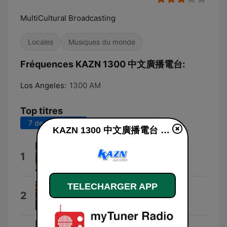
MultiCultural Broadcasting
Locales
Musiques du monde
Fréquences KAZN 1300 中文廣播電台:
Los Angeles:
1300 AM
Top titres
7 derniers jours
30 derniers jours
KAZN 1300 中文廣播電台 en ligne
Breaking Through
1
Audiomachine
TELECHARGER APP
American Spirit
2
Donn Wilkerson