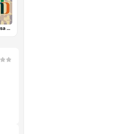
SomaFM Bossa Beyond