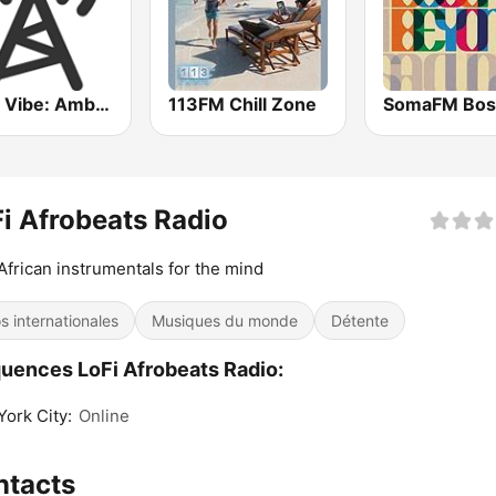
Party Vibe: Ambient, Chill Out and Relaxation
113FM Chill Zone
i Afrobeats Radio
 African instrumentals for the mind
os internationales
Musiques du monde
Détente
uences LoFi Afrobeats Radio:
ork City:
Online
ntacts