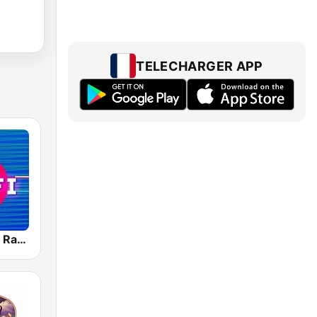
TELECHARGER APP
LoFi Hip-Hop RadioSpinner