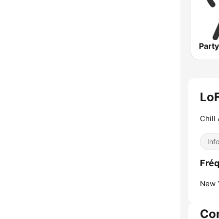
LoF
Chill
Inf
Fréq
New Y
Co