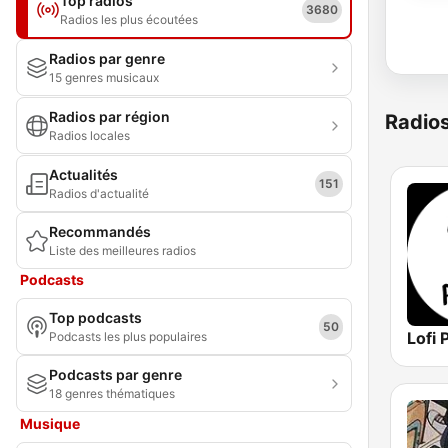
Top radios
3680
Radios les plus écoutées
Radios par genre
15 genres musicaux
Radios par région
Radio
Radios locales
Actualités
151
Radios d'actualité
Recommandés
Liste des meilleures radios
Podcasts
Top podcasts
50
Lofi 
Podcasts les plus populaires
Podcasts par genre
18 genres thématiques
Musique