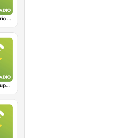
Exclusively Eric Clapton
Exclusively Supertramp