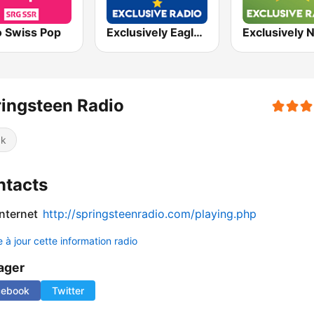
o Swiss Pop
Exclusively Eagles - HITS
ingsteen Radio
ck
ntacts
internet
http://springsteenradio.com/playing.php
 à jour cette information radio
ager
cebook
Twitter