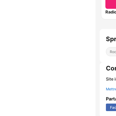
Radi
Spr
Ro
Co
Site 
Mettre
Part
Fa