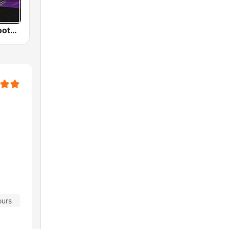
011.FM - Smooth Jazz
ours