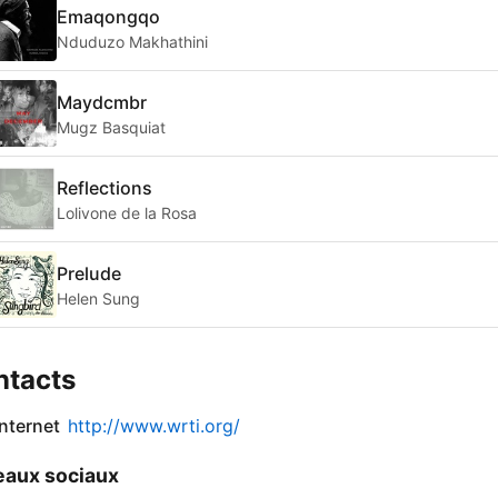
Emaqongqo
Nduduzo Makhathini
Maydcmbr
Mugz Basquiat
Reflections
Lolivone de la Rosa
Prelude
Helen Sung
ntacts
internet
http://www.wrti.org/
aux sociaux