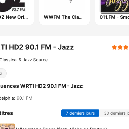
WWOZ New Orleans 90.7 FM
WWFM The Classical Network
I HD2 90.1 FM - Jazz
Classical & Jazz Source
z
uences WRTI HD2 90.1 FM - Jazz:
delphia:
90.1 FM
titres
7 derniers jours
30 derniers j