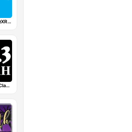
105.9 FM WQXR & WQXW
WBRH 90.3 Classic Jazz and Smooth Jazz