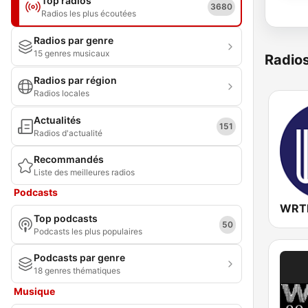
Top radios
3680
Radios les plus écoutées
Radios par genre
15 genres musicaux
Radio
Radios par région
Radios locales
Actualités
151
Radios d'actualité
Recommandés
Liste des meilleures radios
Podcasts
WRTI
Top podcasts
50
Podcasts les plus populaires
Podcasts par genre
18 genres thématiques
Musique