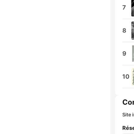
7
8
9
10
Co
Site 
Rése