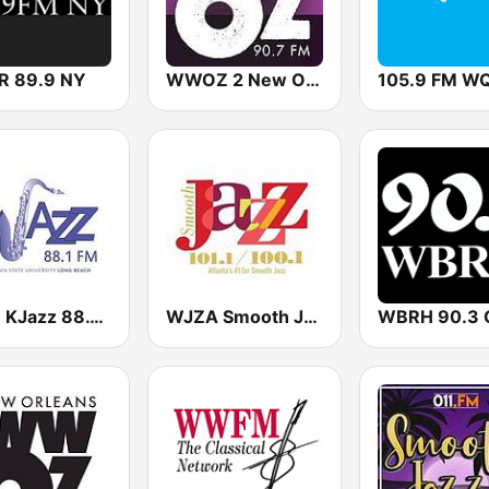
 89.9 NY
WWOZ 2 New Orleans 90.7 FM
KKJZ KJazz 88.1 FM
WJZA Smooth Jazz