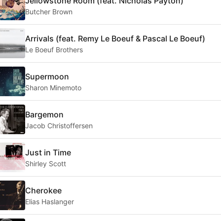
Jellowstone Room (feat. Nicholas Payton)
Butcher Brown
Arrivals (feat. Remy Le Boeuf & Pascal Le Boeuf)
Le Boeuf Brothers
Supermoon
Sharon Minemoto
Bargemon
Jacob Christoffersen
Just in Time
Shirley Scott
Cherokee
Elias Haslanger