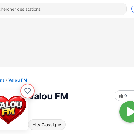
ons
Valou FM
Valou FM
0
Hits Classique