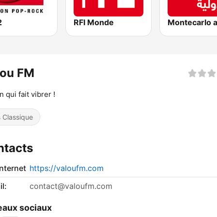
2
RFI Monde
lou FM
 qui fait vibrer !
s Classique
ntacts
internet
https://valoufm.com
l:
contact@valoufm.com
aux sociaux