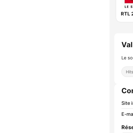
RTL 
Va
Le son
Hit
Co
Site 
E-mai
Rése