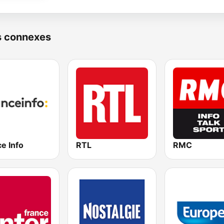
s connexes
e Info
RTL
RMC