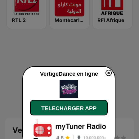
RTL 2
Montecarlo al doualiya (مونت كارلو الدولية)
RFI Afrique
VertigeDance en ligne
TELECHARGER APP
VertigeDance