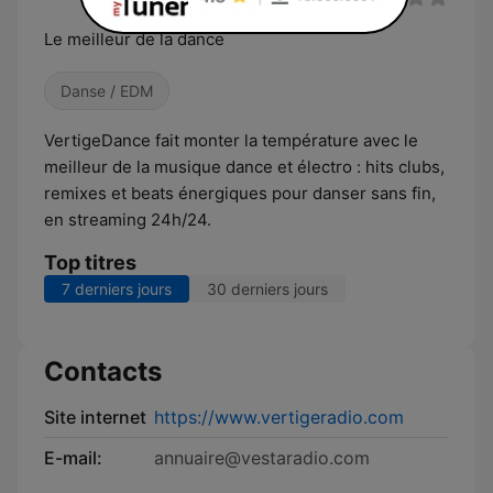
Le meilleur de la dance
Danse / EDM
VertigeDance fait monter la température avec le
meilleur de la musique dance et électro : hits clubs,
remixes et beats énergiques pour danser sans fin,
en streaming 24h/24.
Top titres
7 derniers jours
30 derniers jours
Contacts
Site internet
https://www.vertigeradio.com
E-mail:
annuaire@vestaradio.com