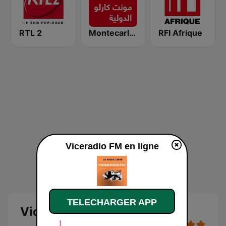
RTL 2
Montecarlo al doualiya (مونت كارلو الدولية)
RFI Afrique
Viceradio FM en ligne
TELECHARGER APP
Viceradio FM