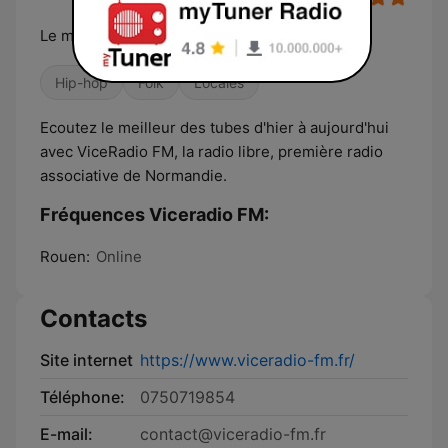
Le meilleur des tubes d'hier à aujourd'hui.
Hip-hop
Folk
Locales
Ecoutez le meilleur des tubes d'hier à aujourd'hui
avec ViceRadio FM, la radio libre, première radio
associative de Normandie.
Fréquences Viceradio FM:
Rouen:
Online
Contacts
Site internet
https://www.viceradio-fm.fr/
Téléphone:
0750719854
E-mail:
contact@viceradio-fm.fr