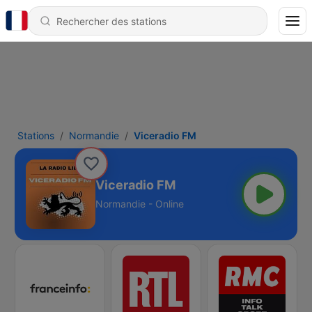
Stations
Normandie
Viceradio FM
Viceradio FM
Normandie - Online