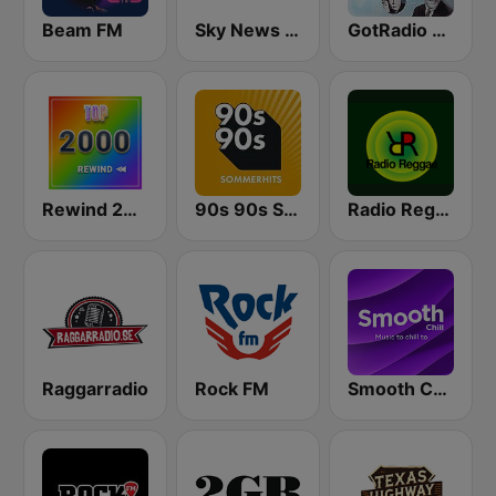
Beam FM
Sky News Radio
GotRadio - Classic Country
Rewind 2000's
90s 90s Sommerhits
Radio Reggae
Raggarradio
Rock FM
Smooth Chill