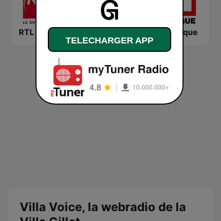
RTL 2
Montecarlo al doualiya (مونت كارلو الدولية)
RFI Afrique
TELECHARGER APP
Villa Voice, la webradio de la