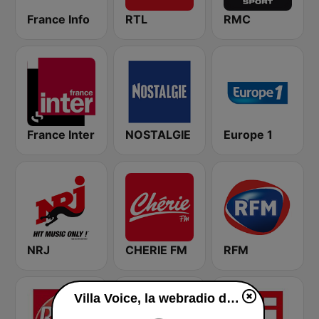
France Info
RTL
RMC
France Inter
NOSTALGIE
Europe 1
NRJ
CHERIE FM
RFM
Villa Voice, la webradio de la Villa Gillet en ligne