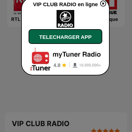
VIP CLUB RADIO en ligne
RTL 2
Montecarlo al doualiya (مونت كارلو الدولية)
RFI Afrique
TELECHARGER APP
VIP CLUB RADIO