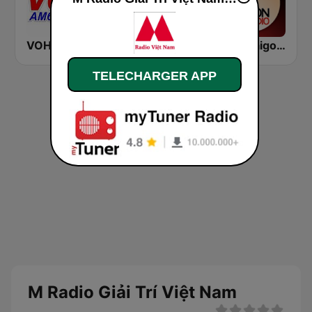
VOH AM 610
HANOI90
KALI Saigon Radio
TELECHARGER APP
M Radio Giải Trí Việt Nam