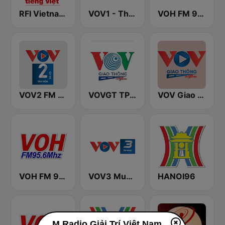
RFI Vietnam Tiếng Việt
VOV1 - Thời sự
VOH FM 99.9
VOV2 FM 96.5
VOVGT TP Hồ Chí Minh
VOV Giao Thông Hà Nội
VOH FM 95.6
VOV3 Music
HANOI96
M Radio Giải Trí Việt Nam en ligne