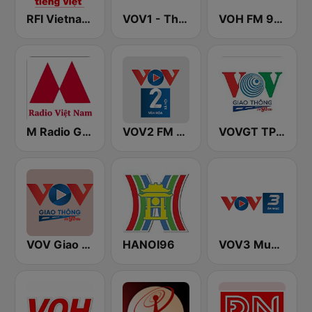
RFI Vietnam Tiếng Việt
VOV1 - Thời sự
VOH FM 99.9
M Radio Giải Trí Việt Nam
VOV2 FM 96.5
VOVGT TP Hồ Chí Minh
VOV Giao Thông Hà Nội
HANOI96
VOV3 Music