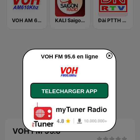
VOH AM 610
KALI Saigon Radio
Đài PTTH Đồng Nai
VOH FM 95.6 en ligne
TELECHARGER APP
VOH FM 95.6